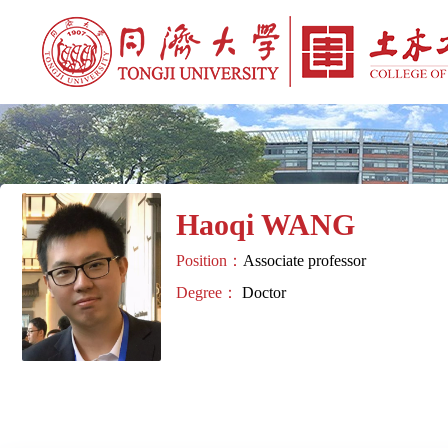
Haoqi WANG
Position：
Associate professor
Degree：
Doctor